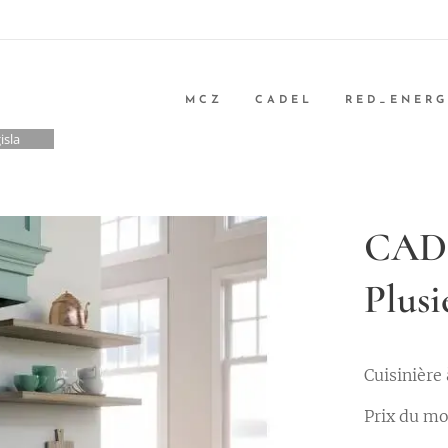
MCZ
CADEL
RED_ENER
isla
CADEL
Plusi
Cuisinière 
Prix du mo