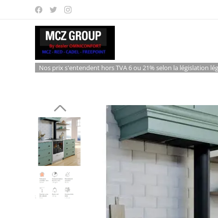
Nos prix s'entendent hors TVA 6 ou 21% selon la législation lég
32121% selon conditions de pose et d'âge .