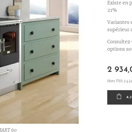
Existe en 
21%
OOK 80
OOK 60
Variantes 
MART 60
MART 80
supérieur 
Consultez-
options so
2 934,
Hors TVA 2 42
OOK 60
AJ
MART 60
OOK 60
OOK 80
OOK 90
MART 80
MART 90
OOK 80
OOK 90
MART 60