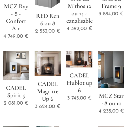
Mithos 12
Frame 9
MCZ Ray
ou 14 -
- 8 -
3 884,00
€
RED Ren
canalisable
Confort
6 ou 8
Air
4 392,00
€
2 553,00
€
4 749,00
€
CADEL
Hublot up
CADEL
CADEL
6
Magritte
Spirit 5
MCZ Star
Up 6
3 745,00
€
- 8 ou 10
2 081,00
€
3 624,00
€
4 235,00
€