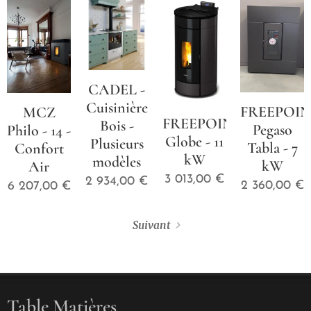
CADEL -
Cuisinière
FREEPOI
MCZ
FREEPOINT
Bois -
Pegaso
Philo - 14 -
Globe - 11
Plusieurs
Tabla - 7
Confort
kW
modèles
kW
Air
3 013,00
€
2 934,00
€
2 360,00
€
6 207,00
€
Suivant
Table Matières