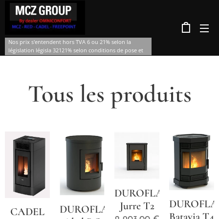
Nos prix s'entendent hors TVA 6 ou 21% selon la
législation législa 32121% selon conditions de pose et
d'âge .
Tous les produits
DUROFLAME
DUROFLA
Jurre T2
DUROFLAME
CADEL
Batavia T4