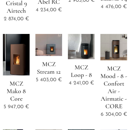
2 903,00
€
Abel RC
Cristal 9
4 476,00
€
Airtech
4 234,00
€
2 874,00
€
MCZ
MCZ
MCZ
Stream 12
Loop - 8
Mood - 8 -
5 403,00
€
Confort
MCZ
4 241,00
€
Air -
Mako 8
Airmatic -
Core
CORE
5 947,00
€
6 304,00
€