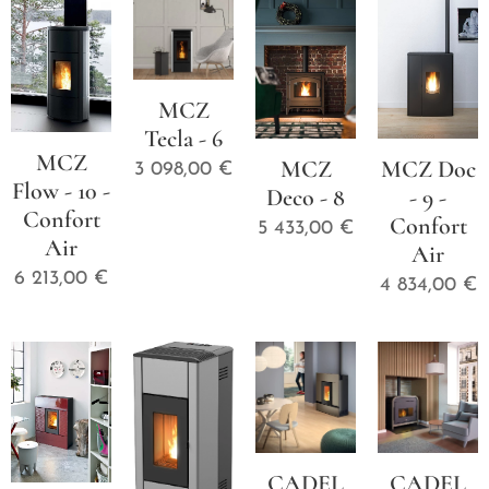
MCZ
Tecla - 6
MCZ
MCZ
MCZ Doc
3 098,00
€
Flow - 10 -
Deco - 8
- 9 -
Confort
Confort
5 433,00
€
Air
Air
6 213,00
€
4 834,00
€
CADEL
CADEL