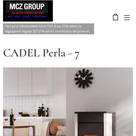
Nos prix s'entendent hors TVA 6 ou 21% selon la
législation législa 32121% selon conditions de pose et
d'âge .
CADEL Perla - 7