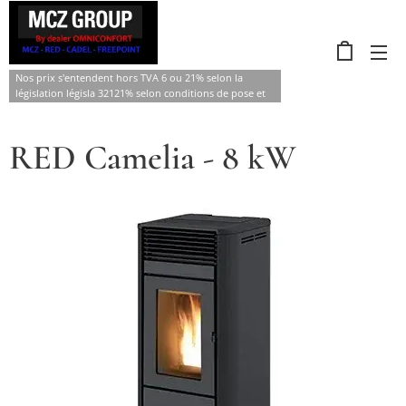
Nos prix s'entendent hors TVA 6 ou 21% selon la
législation législa 32121% selon conditions de pose et
d'âge .
RED Camelia - 8 kW